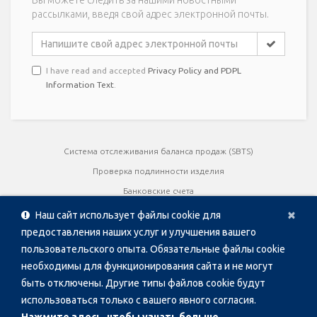
рассылками, введя свой адрес электронной почты.
I have read and accepted
Privacy Policy and PDPL
Information Text
.
Система отслеживания баланса продаж (SBTS)
Проверка подлинности изделия
Банковские счета
Cl
×
Руководства пользователя
Наш сайт использует файлы cookie для
Сертификаты качества
предоставления наших услуг и улучшения вашего
пользовательского опыта. Обязательные файлы cookie
брошюры
необходимы для функционирования сайта и не могут
Презентация изделия
быть отключены. Другие типы файлов cookie будут
использоваться только с вашего явного согласия.
Copyright © 1996 - 2026 PAKKENS, все права защищены