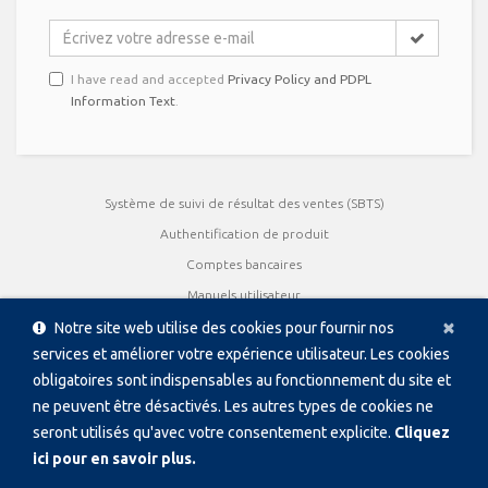
I have read and accepted
Privacy Policy and PDPL
Information Text
.
Système de suivi de résultat des ventes (SBTS)
Authentification de produit
Comptes bancaires
Manuels utilisateur
Cl
×
Certificats de qualité
Notre site web utilise des cookies pour fournir nos
services et améliorer votre expérience utilisateur. Les cookies
brochures
obligatoires sont indispensables au fonctionnement du site et
Présentation des produits
ne peuvent être désactivés. Les autres types de cookies ne
seront utilisés qu'avec votre consentement explicite.
Cliquez
Copyright © 1996 - 2026 PAKKENS, Tous droits réservés
ici pour en savoir plus.