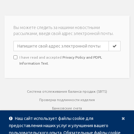
Вы можете следить за нашими новостными
рассылками, введя свой адрес электронной почты.
I have read and accepted
Privacy Policy and PDPL
Information Text
.
Система отслеживания баланса продаж (SBTS)
Проверка подлинности изделия
Банковские счета
Cl
×
Руководства пользователя
Наш сайт использует файлы cookie для
Сертификаты качества
предоставления наших услуг и улучшения вашего
пользовательского опыта. Обязательные файлы cookie
брошюры