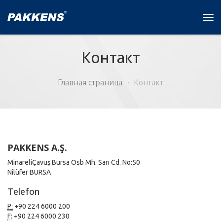
Tog
navi
Контакт
Главная страница
Контакт
PAKKENS A.Ş.
MinareliÇavuş Bursa Osb Mh. Sarı Cd. No:50
Nilüfer BURSA
Telefon
P:
+90 224 6000 200
F:
+90 224 6000 230