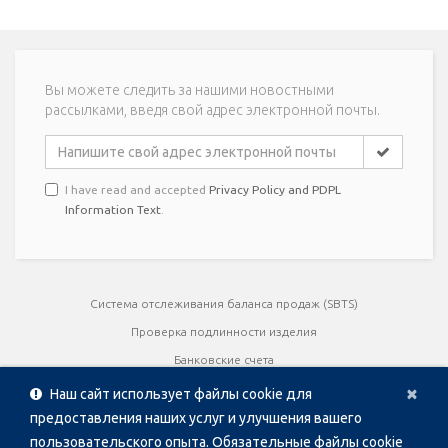
Вы можете следить за нашими новостными
рассылками, введя свой адрес электронной почты.
I have read and accepted
Privacy Policy and PDPL
Information Text
.
Система отслеживания баланса продаж (SBTS)
Проверка подлинности изделия
Банковские счета
Cl
×
Руководства пользователя
Наш сайт использует файлы cookie для
Сертификаты качества
предоставления наших услуг и улучшения вашего
пользовательского опыта. Обязательные файлы cookie
брошюры