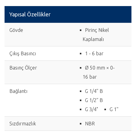
Yapısal Özellikler
Gövde
Pirinç Nikel
Kaplamalı
Çıkış Basıncı
1 - 6 bar
Basınç Ölçer
Ø 50 mm × 0-
16 bar
Bağlantı
G 1/4’’ B
G 1/2’’ B
G 3/4"
G 1''
Sızdırmazlık
NBR