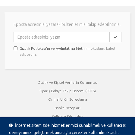
Eposta adresinizi yazarak bültenlerimizi takip edebilirsiniz.
Gizlilik Politikası'nı ve Aydınlatma Metni'ni
okudum, kabul
ediyorum.
Gizlilik ve Kişisel Verilerin Korunması
Sipariş Bakiye Takip Sistemi (SBTS)
Orjinal Ürün Sorgulama
Banka Hesapları
Kullanım Kılavuzları
Ka
×
Kalite Sertifikaları
İnternet sitemizde, hizmetlerimizi sunabilmek ve kullanıcı
deneyiminizi geliştirmek amacıyla çerezler kullanılmaktadır.
Ürün Katalogları / Broşürler