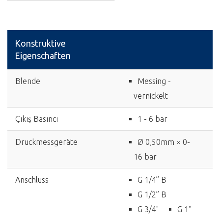
Konstruktive
Eigenschaften
Blende
Messing -
vernickelt
Çıkış Basıncı
1 - 6 bar
Druckmessgeräte
Ø 0,50mm × 0-
16 bar
Anschluss
G 1/4’’ B
G 1/2’’ B
G 3/4"
G 1''