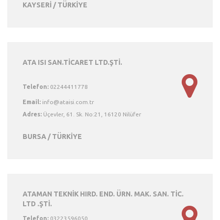
KAYSERİ / TÜRKİYE
ATA ISI SAN.TİCARET LTD.ŞTİ.
Telefon:
02244411778
Email:
Adres:
Üçevler, 61. Sk. No:21, 16120 Nilüfer
BURSA / TÜRKİYE
ATAMAN TEKNİK HIRD. END. ÜRN. MAK. SAN. TİC.
LTD .ŞTİ.
Telefon:
03223596050