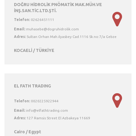
DOĞRU HİDROLİK PNÖMATİK MAK.MÜH.VE
İNŞ.SAN.TİC.LTD.ŞTİ.
Telefon:
02626451111
Email:
Adres:
Sultan Orhan Mah.ilyasbey Cad.1116 Sk.no:7/a Gebze
KOCAELİ / TÜRKİYE
EL FATH TRADING
Telefon:
0020225922944
Email:
Adres:
127 Ramsis Street El Azbakeya 11669
Cairo / Egypt