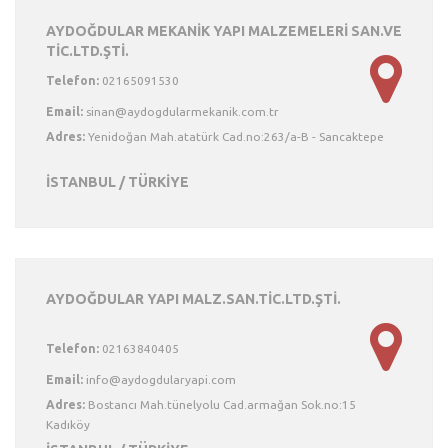
AYDOĞDULAR MEKANİK YAPI MALZEMELERİ SAN.VE
TİC.LTD.ŞTİ.
Telefon:
02165091530
Email:
Adres:
Yenidoğan Mah.atatürk Cad.no:263/a-B - Sancaktepe
İSTANBUL / TÜRKİYE
AYDOĞDULAR YAPI MALZ.SAN.TİC.LTD.ŞTİ.
Telefon:
02163840405
Email:
Adres:
Bostancı Mah.tünelyolu Cad.armağan Sok.no:15
Kadıköy