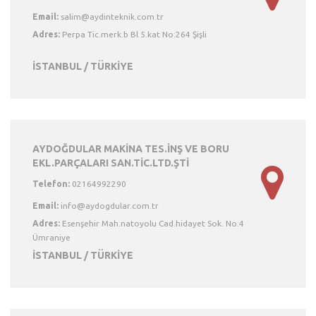
Email:
Adres:
Perpa Tic.merk.b Bl 5.kat No:264 Şişli
İSTANBUL / TÜRKİYE
AYDOĞDULAR MAKİNA TES.İNŞ VE BORU
EKL.PARÇALARI SAN.TİC.LTD.ŞTİ
Telefon:
02164992290
Email:
Adres:
Esenşehir Mah.natoyolu Cad.hidayet Sok. No:4
Ümraniye
İSTANBUL / TÜRKİYE