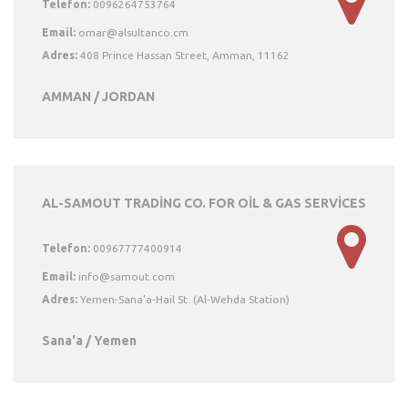
Telefon:
0096264753764
Email:
Adres:
408 Prince Hassan Street, Amman, 11162
AMMAN / JORDAN
AL-SAMOUT TRADİNG CO. FOR OİL & GAS SERVİCES
Telefon:
00967777400914
Email:
Adres:
Yemen-Sana'a-Hail St. (Al-Wehda Station)
Sana'a / Yemen