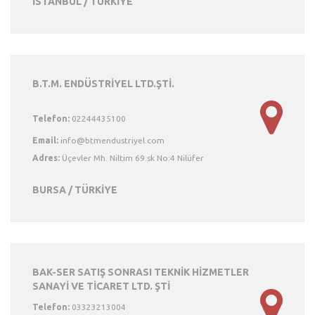
İSTANBUL / TÜRKİYE
B.T.M. ENDÜSTRİYEL LTD.ŞTİ.
Telefon:
02244435100
Email:
Adres:
Üçevler Mh. Niltim 69.sk No:4 Nilüfer
BURSA / TÜRKİYE
BAK-SER SATIŞ SONRASI TEKNİK HİZMETLER
SANAYİ VE TİCARET LTD. ŞTİ
Telefon:
03323213004