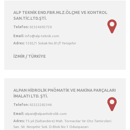
ALP TEKNİK END.FBR.MLZ.ÖLÇME VE KONTROL
SAN.TİC.LTD.ŞTİ.
Telefon:
02324692720
Email:
Adres:
1202/1 Sokak No:81/f Yenişehir
İZMİR / TÜRKİYE
ALPAN HİDROLİK PNÖMATİK VE MAKİNA PARÇALARI
İMALATI LTD. ŞTİ.
Telefon:
02222282346
Email:
Adres:
75.yıl (Sultandere) Mah. Tornacılar Ve Oto Tamircileri
San. Sit. Nevşehir Sok. D-Blok No:1 Odunpazarı