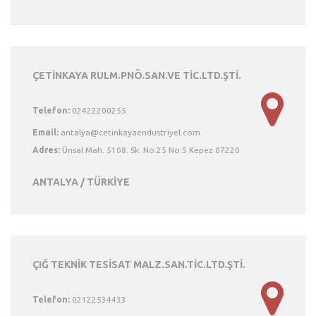
ÇETİNKAYA RULM.PNÖ.SAN.VE TİC.LTD.ŞTİ.
Telefon:
02422200255
Email:
Adres:
Ünsal Mah. 5108. Sk. No:25 No:5 Kepez 07220
ANTALYA / TÜRKİYE
ÇIĞ TEKNİK TESİSAT MALZ.SAN.TİC.LTD.ŞTİ.
Telefon:
02122534433