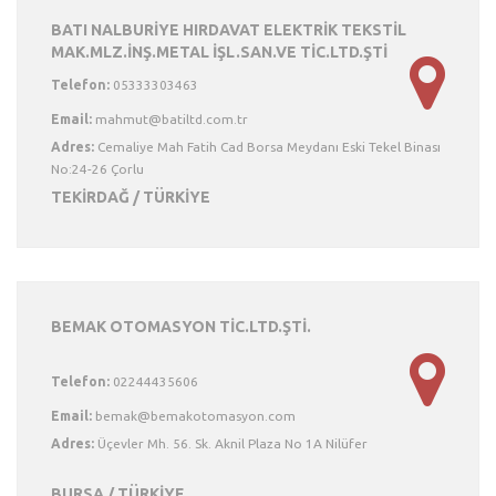
BATI NALBURİYE HIRDAVAT ELEKTRİK TEKSTİL
MAK.MLZ.İNŞ.METAL İŞL.SAN.VE TİC.LTD.ŞTİ
Telefon:
05333303463
Email:
Adres:
Cemaliye Mah Fatih Cad Borsa Meydanı Eski Tekel Binası
No:24-26 Çorlu
TEKİRDAĞ / TÜRKİYE
BEMAK OTOMASYON TİC.LTD.ŞTİ.
Telefon:
02244435606
Email:
Adres:
Üçevler Mh. 56. Sk. Aknil Plaza No 1A Nilüfer
BURSA / TÜRKİYE