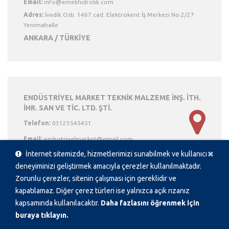
Email:
Adres:
İvedik Osb. 1467.cad. Elektrokent İş Merkezi No:2/27
Yenimahalle
ANKARA / TÜRKİYE
ENDÜSTRİYEL MARKET TEKNİK MALZEME İNŞ. İTH.
İHR. SAN VE TİC. LTD. ŞTİ.
Telefon:
03123545451
Email:
Ka
×
Adres:
100.yıl Bulvarı, Numara:38/a Ostim / Yenimahalle
İnternet sitemizde, hizmetlerimizi sunabilmek ve kullanıcı
deneyiminizi geliştirmek amacıyla çerezler kullanılmaktadır.
ANKARA / TÜRKİYE
Zorunlu çerezler, sitenin çalışması için gereklidir ve
kapatılamaz. Diğer çerez türleri ise yalnızca açık rızanız
kapsamında kullanılacaktır.
Daha fazlasını öğrenmek için
buraya tıklayın.