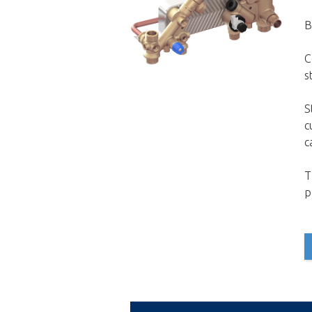
B
C
s
S
c
c
T
p