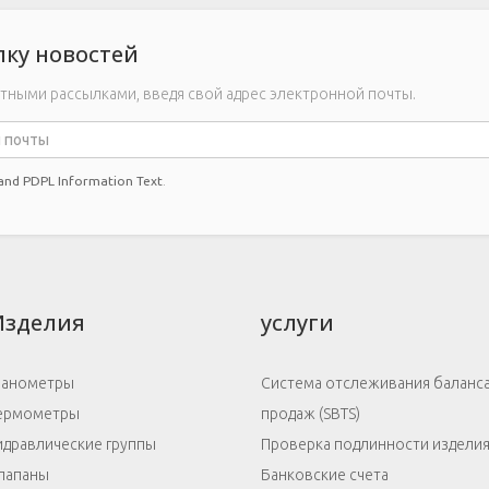
ку новостей
тными рассылками, введя свой адрес электронной почты.
 and PDPL Information Text
.
Изделия
услуги
анометры
Система отслеживания баланс
ермометры
продаж (SBTS)
идравлические группы
Проверка подлинности издели
лапаны
Банковские счета