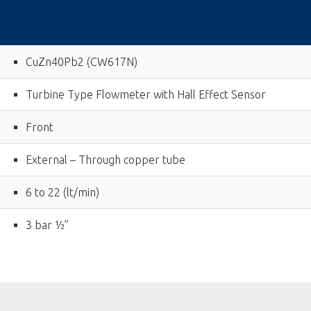
CuZn40Pb2 (CW617N)
Turbine Type Flowmeter with Hall Effect Sensor
Front
External – Through copper tube
6 to 22 (lt/min)
3 bar ½”