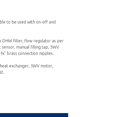
ble to be used with on-off and
h DHW filter, flow regulator as per
t sensor, manual filling tap, 3WV
d ¾” brass connection nipples.
e heat exchanger, 3WV motor,
st.