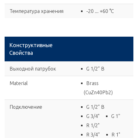
Температура хранения
-20 ... +60 °C
Конструктивные
Свойства
Выходной патрубок
G 1/2’’ B
Material
Brass
(CuZn40Pb2)
Подключение
G 1/2’’ B
G 3/4"
G 1''
R 1/2"
R 3/4''
R 1"