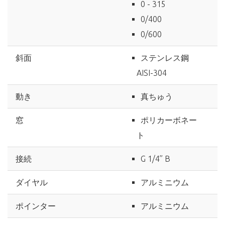
0 - 315
0/400
0/600
斜面
ステンレス鋼
AISI-304
動き
真ちゅう
窓
ポリカーボネー
ト
接続
G 1/4’’ B
ダイヤル
アルミニウム
ポインター
アルミニウム