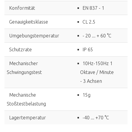
Konformität
EN 837 - 1
Genauigkeitsklasse
CL 2.5
Umgebungstemperatur
- 20 ... + 60 °C
Schutzrate
IP 65
Mechanischer
10Hz-150Hz 1
Schwingungstest
Oktave / Minute
- 3 Achsen
Mechanische
15g
Stoßtestbelastung
Lagertemperatur
-40 ... +70 °C