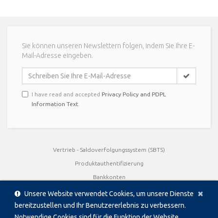
Sie können unseren Newslettern folgen, indem Sie Ihre E-
Mail-Adresse eingeben.
I have read and accepted
Privacy Policy and PDPL
Information Text
.
Vertrieb - Saldoverfolgungssystem (SBTS)
Produktauthentifizierung
Bankkonten
Cl
×
Benutzerhandbücher
Unsere Website verwendet Cookies, um unsere Dienste
Qualitätszertifikate
bereitzustellen und Ihr Benutzererlebnis zu verbessern.
Notwendige Cookies sind für die Funktion der Website
Broschüren