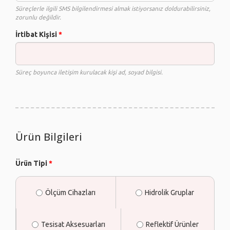
Süreçlerle ilgili SMS bilgilendirmesi almak istiyorsanız doldurabilirsiniz,
zorunlu değildir.
İrtibat Kişisi
*
Süreç boyunca iletişim kurulacak kişi ad, soyad bilgisi.
Ürün Bilgileri
Ürün Tipi
*
Ölçüm Cihazları
Hidrolik Gruplar
Tesisat Aksesuarları
Reflektif Ürünler