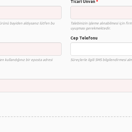
Ticari Ünvan
*
rünü bayiden aldıysanız lütfen bu
Talebinizin işleme alınabilmesi için fir
uyuşması gerekmektedir.
Cep Telefonu
en kullandığınız bir eposta adresi
Süreçlerle ilgili SMS bilgilendirmesi alm