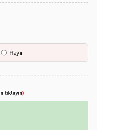
Hayır
n tıklayın
)