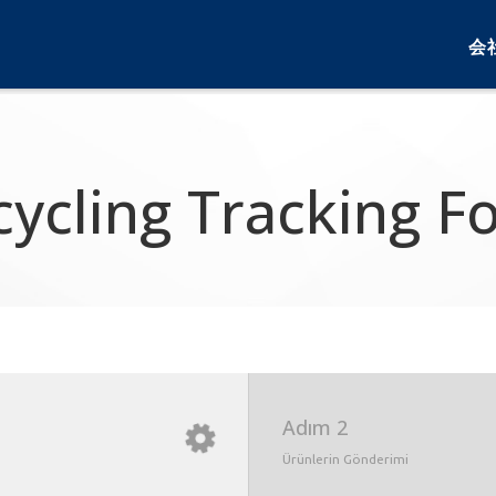
会
cycling Tracking F
Adım
2
Ürünlerin Gönderimi