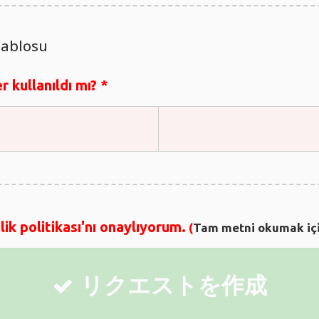
Tablosu
r kullanıldı mı?
*
lik politikası'nı onaylıyorum.
(
Tam metni okumak içi
リクエストを作成