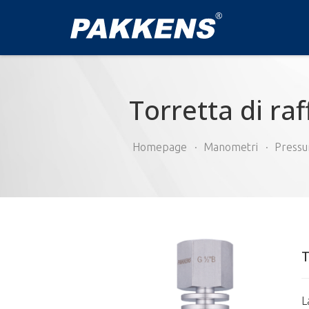
Torretta di r
Homepage
Manometri
Pressu
T
L