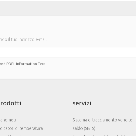
do il tuo indirizzo e-mail.
 and PDPL Information Text
.
rodotti
servizi
anometri
Sistema di tracciamento vendite-
ndicatori di temperatura
saldo (SBTS)