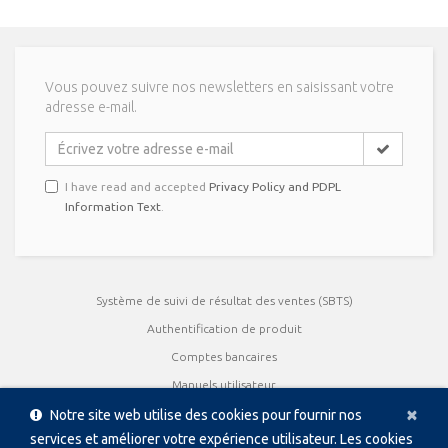
Vous pouvez suivre nos newsletters en saisissant votre
adresse e-mail.
I have read and accepted
Privacy Policy and PDPL
Information Text
.
Système de suivi de résultat des ventes (SBTS)
Authentification de produit
Comptes bancaires
Manuels utilisateur
Cl
×
Certificats de qualité
Notre site web utilise des cookies pour fournir nos
services et améliorer votre expérience utilisateur. Les cookies
brochures