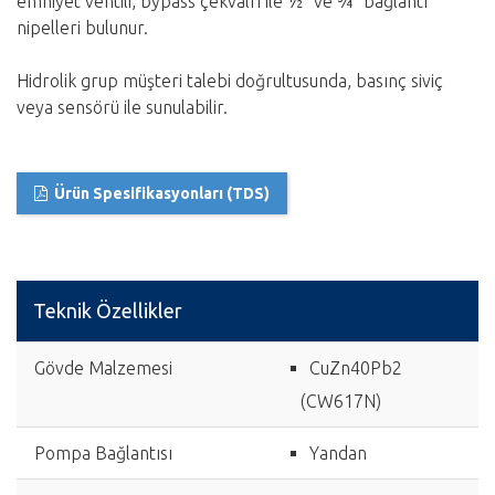
emniyet ventili, bypass çekvalfi ile ½” ve ¾” bağlantı
nipelleri bulunur.
Hidrolik grup müşteri talebi doğrultusunda, basınç siviç
veya sensörü ile sunulabilir.
Ürün Spesifikasyonları (TDS)
Teknik Özellikler
Gövde Malzemesi
CuZn40Pb2
(CW617N)
Pompa Bağlantısı
Yandan