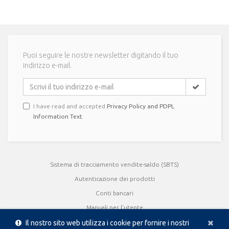
Puoi seguire le nostre newsletter digitando il tuo
indirizzo e-mail.
I have read and accepted
Privacy Policy and PDPL
Information Text
.
Sistema di tracciamento vendite-saldo (SBTS)
Autenticazione dei prodotti
Conti bancari
Manuali per l'utente
Cl
×
Certificati di qualità
Il nostro sito web utilizza i cookie per fornire i nostri