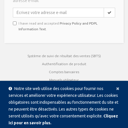
adresse e-mail.
I have read and accepted
Privacy Policy and PDPL
Information Text
.
Système de suivi de résultat des ventes (SBTS)
Authentification de produit
Comptes bancaires
Manuels utilisateur
Cl
×
Certificats de qualité
Notre site web utilise des cookies pour fournir nos
services et améliorer votre expérience utilisateur. Les cookies
brochures
obligatoires sont indispensables au fonctionnement du site et
Présentation des produits
ne peuvent être désactivés. Les autres types de cookies ne
seront utilisés qu'avec votre consentement explicite.
Cliquez
Copyright © 1996 - 2026 PAKKENS, Tous droits réservés
ici pour en savoir plus.