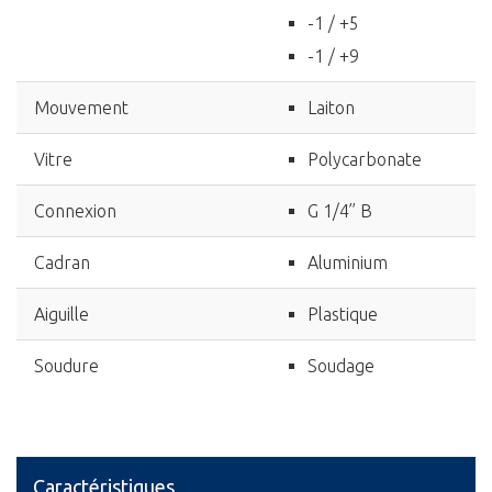
-1 / +5
-1 / +9
Mouvement
Laiton
Vitre
Polycarbonate
Connexion
G 1/4’’ B
Cadran
Aluminium
Aiguille
Plastique
Soudure
Soudage
Caractéristiques