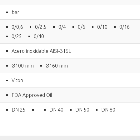
bar
0/0,6
0/2,5
0/4
0/6
0/10
0/16
0/25
0/40
Acero inoxidable AISI-316L
Ø100 mm
Ø160 mm
Viton
FDA Approved Oil
DN 25
DN 40
DN 50
DN 80