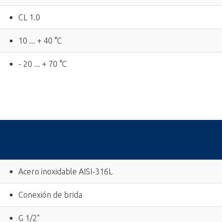
CL 1.0
10 ... + 40 °C
- 20 ... + 70 °C
Acero inoxidable AISI-316L
Conexión de brida
G 1/2"