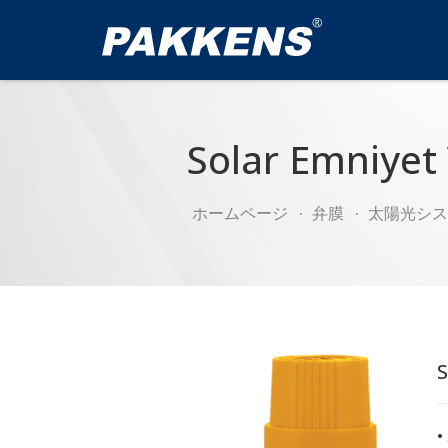
Solar Emniyet 
ホームページ
弁膜
太陽光シス
S
•