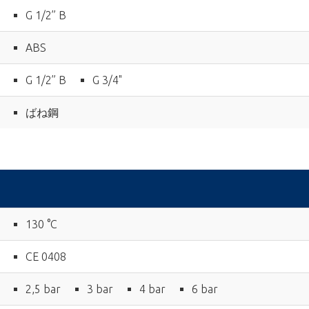
G 1/2’’ B
ABS
G 1/2’’ B
G 3/4"
ばね鋼
130 °C
CE 0408
2,5 bar
3 bar
4 bar
6 bar