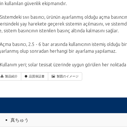
çin kullanılan güvenlik ekipmanıdır.
 Sistemdeki sıvı basıncı, ürünün ayarlanmış olduğu açma basıncına
çerisindeki yay harekete geçerek sistemin açılmasını, ve sistemde
le, sistem basıncının istenilen basınç altında kalmasını sağlar.
 Açma basıncı, 2.5 - 6 bar arasında kullanıcının istemiş olduğu bi
yarlanmış olup sonradan herhangi bir ayarlama yapılamaz.
 Kullanım yeri; solar tesisat üzerinde uygun görülen her noktada k
製品紹介
品質保証書
製図のイメージ
真ちゅう