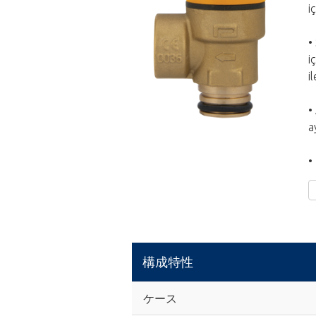
i
•
i
i
•
a
•
構成特性
ケース