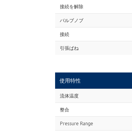
接続を解除
バルブノブ
接続
引張ばね
使用特性
流体温度
整合
Pressure Range