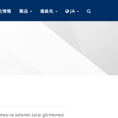
社情報
製品
連絡先
JA
edilmesi ve sistemin zarar görmemesi