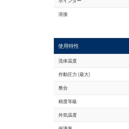
ポインター
溶接
使用特性
流体温度
作動圧力 (最大)
整合
精度等級
外気温度
保護率