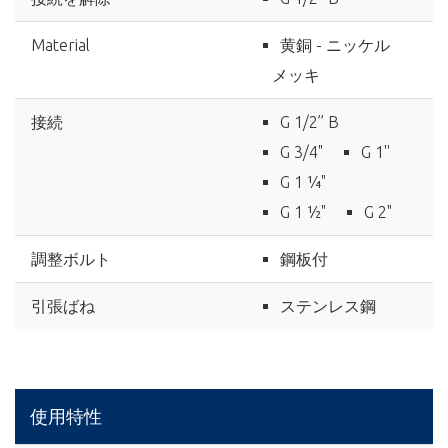
Material
黄銅 - ニッケル
メッキ
接続
G 1/2’’ B
G 3/4"
G 1''
G 1 ¼"
G 1 ½"
G 2"
調整ボルト
鋼板付
引張ばね
ステンレス鋼
使用特性