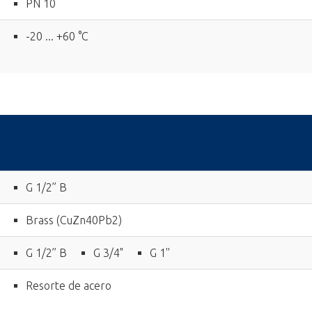
PN 10
-20 ... +60 °C
G 1/2’’ B
Brass (CuZn40Pb2)
G 1/2’’ B
G 3/4"
G 1''
Resorte de acero