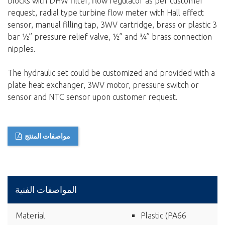
blocks with DHW filter, flow regulator as per customer
request, radial type turbine flow meter with Hall effect
sensor, manual filling tap, 3WV cartridge, brass or plastic 3
bar ½” pressure relief valve, ½” and ¾” brass connection
nipples.
The hydraulic set could be customized and provided with a
plate heat exchanger, 3WV motor, pressure switch or
sensor and NTC sensor upon customer request.
مواصفات المنتج
المواصفات الفنية
Material
Plastic (PA66