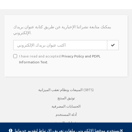
يمكنك متابعة نشراتنا الإخبارية عن طريق كتابة عنوان بريدك
الإلكتروني.
I have read and accepted
Privacy Policy and PDPL
Information Text
.
المبيعات ونظام تعقب الميزانية (SBTS)
توثيق المنتج
الحسابات المصرفية
أدلة المستخدم
شهادات الجودة
Cl
×
يستخدم موقعنا الإلكتروني ملفات تعريف الارتباط لتقديم خدماتنا
الكتيبات