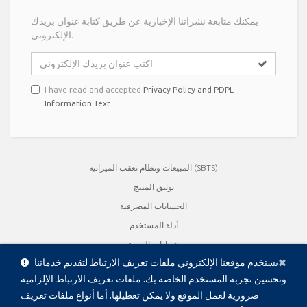
يمكنك متابعة نشراتنا الإخبارية عن طريق كتابة عنوان بريدك
الإلكتروني.
I have read and accepted
Privacy Policy and PDPL
Information Text
.
المبيعات ونظام تعقب الميزانية (SBTS)
توثيق المنتج
الحسابات المصرفية
أدلة المستخدم
شهادات الجودة
Cl
×
يستخدم موقعنا الإلكتروني ملفات تعريف الارتباط لتقديم خدماتنا
الكتيبات
وتحسين تجربة المستخدم الخاصة بك. ملفات تعريف الارتباط الإلزامية
العرض التعريفي بالمنتج
ضرورية لعمل الموقع ولا يمكن تعطيلها. أما أنواع ملفات تعريف