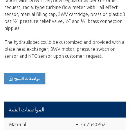
blocks with DHW filter, flow regulator as per customer
request, radial type turbine flow meter with Hall effect
sensor, manual filling tap, 3WV cartridge, brass or plastic 3
bar ½” pressure relief valve, ½” and ¾” brass connection
nipples.
The hydraulic set could be customized and provided with a
plate heat exchanger, 3WV motor, pressure switch or
sensor and NTC sensor upon customer request.
مواصفات المنتج
المواصفات الفنية
Material
CuZn40Pb2